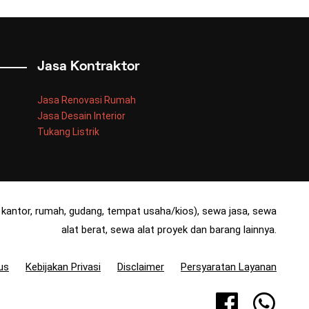
Jasa Kontraktor
Jasa Renovasi Rumah
Jasa Desain Interior
Tukang Listrik
kantor, rumah, gudang, tempat usaha/kios), sewa jasa, sewa
alat berat, sewa alat proyek dan barang lainnya.
us
Kebijakan Privasi
Disclaimer
Persyaratan Layanan