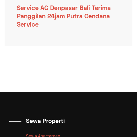
Service AC Denpasar Bali Terima
Panggilan 24jam Putra Cendana
Service
Sewa Properti
Sewa Apartemen