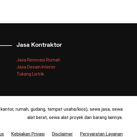
Jasa Kontraktor
Jasa Renovasi Rumah
Jasa Desain Interior
Tukang Listrik
kantor, rumah, gudang, tempat usaha/kios), sewa jasa, sewa
alat berat, sewa alat proyek dan barang lainnya.
us
Kebijakan Privasi
Disclaimer
Persyaratan Layanan