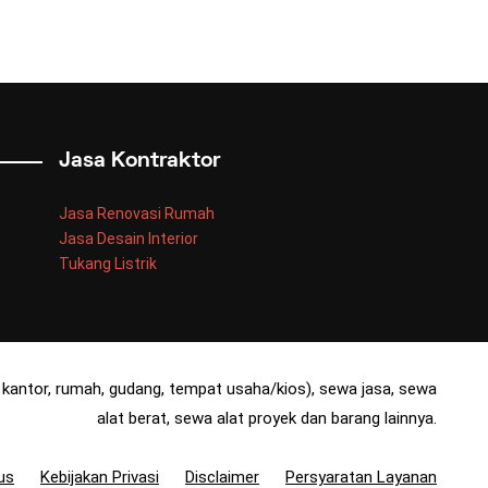
Jasa Kontraktor
Jasa Renovasi Rumah
Jasa Desain Interior
Tukang Listrik
kantor, rumah, gudang, tempat usaha/kios), sewa jasa, sewa
alat berat, sewa alat proyek dan barang lainnya.
us
Kebijakan Privasi
Disclaimer
Persyaratan Layanan