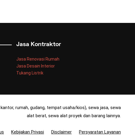
Jasa Kontraktor
Jasa Renovasi Rumah
Jasa Desain Interior
Tukang Listrik
kantor, rumah, gudang, tempat usaha/kios), sewa jasa, sewa
alat berat, sewa alat proyek dan barang lainnya.
us
Kebijakan Privasi
Disclaimer
Persyaratan Layanan