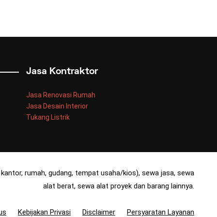
Jasa Kontraktor
Jasa Renovasi Rumah
Jasa Desain Interior
Tukang Listrik
kantor, rumah, gudang, tempat usaha/kios), sewa jasa, sewa
alat berat, sewa alat proyek dan barang lainnya.
us
Kebijakan Privasi
Disclaimer
Persyaratan Layanan