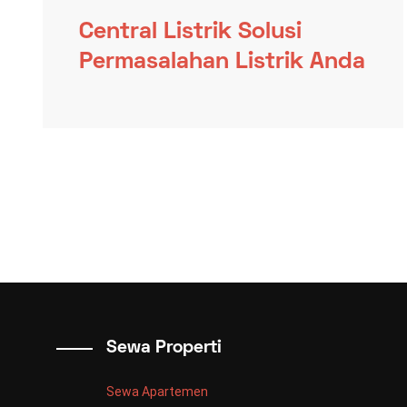
Central Listrik Solusi
Permasalahan Listrik Anda
Sewa Properti
Sewa Apartemen