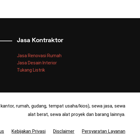
Jasa Kontraktor
Jasa Renovasi Rumah
Jasa Desain Interior
Tukang Listrik
kantor, rumah, gudang, tempat usaha/kios), sewa jasa, sewa
alat berat, sewa alat proyek dan barang lainnya.
us
Kebijakan Privasi
Disclaimer
Persyaratan Layanan