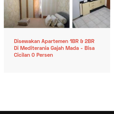
Disewakan Apartemen 1BR & 2BR
Di Mediterania Gajah Mada - Bisa
Cicilan 0 Persen