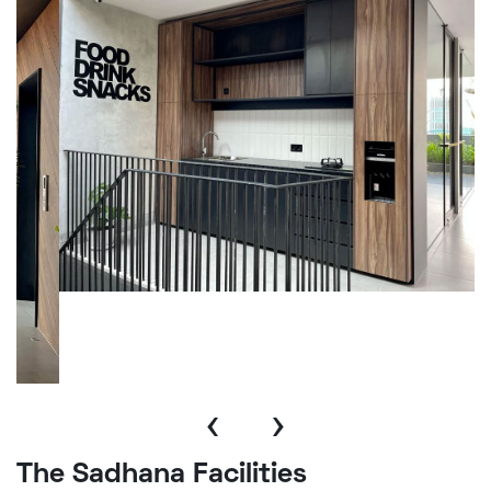
‹
›
The Sadhana Facilities